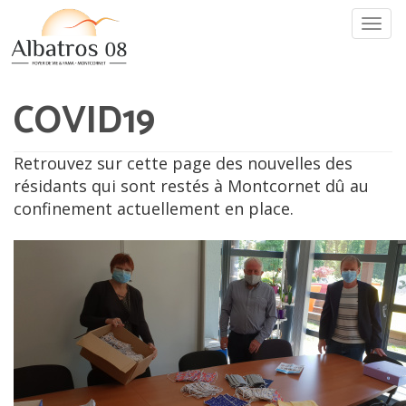
Aller
Togg
au
navi
contenu
principal
COVID19
Retrouvez sur cette page des nouvelles des
résidants qui sont restés à Montcornet dû au
confinement actuellement en place.