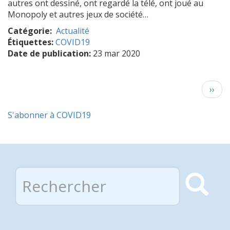
autres ont dessiné, ont regardé la télé, ont joué au
Monopoly et autres jeux de société…
Catégorie
Actualité
Étiquettes:
COVID19
Date de publication:
23 mar 2020
Pagination
Page
››
suiva
S'abonner à COVID19
Rechercher
Rec