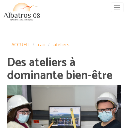
Aller
Togg
au
navi
contenu
principal
ACCUEIL
cao
ateliers
Des ateliers à
dominante bien-être
Image