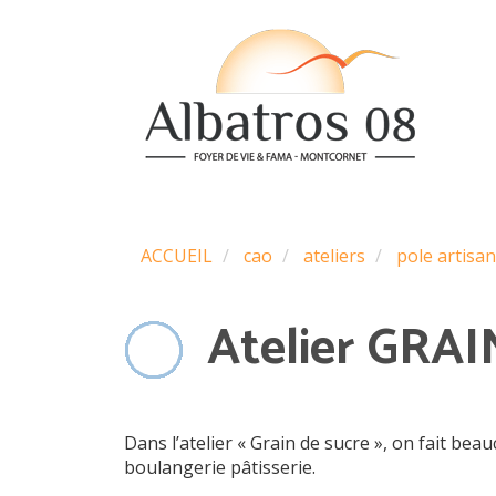
Menu
Navigation
Aller
au
du
principale
contenu
compte
principal
de
l'utilisateur
ACCUEIL
cao
ateliers
pole artisan
Atelier GRA
Dans l’atelier « Grain de sucre », on fait 
boulangerie pâtisserie.