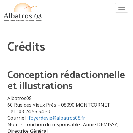
Aller
Togg
au
navi
contenu
principal
Crédits
Conception rédactionnelle
et illustrations
Albatros08
60 Rue des Vieux Prés – 08090 MONTCORNET
Tél. : 03 24 55 54 30
Courriel :
foyerdevie@albatros08.fr
Nom et fonction du responsable : Annie DEMISSY,
Directrice Général