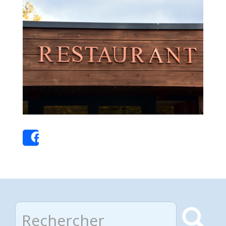
devanture_restaurant.jpg
Share
Rechercher
Rec