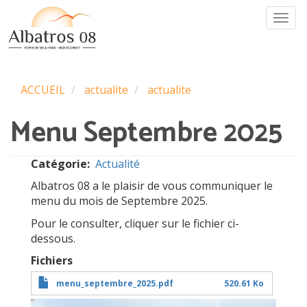
Aller
Togg
au
navi
contenu
principal
ACCUEIL
actualite
actualite
Menu Septembre 2025
Catégorie
Actualité
Albatros 08 a le plaisir de vous communiquer le
menu du mois de Septembre 2025.
Pour le consulter, cliquer sur le fichier ci-
dessous.
Fichiers
File
menu_septembre_2025.pdf
520.61 Ko