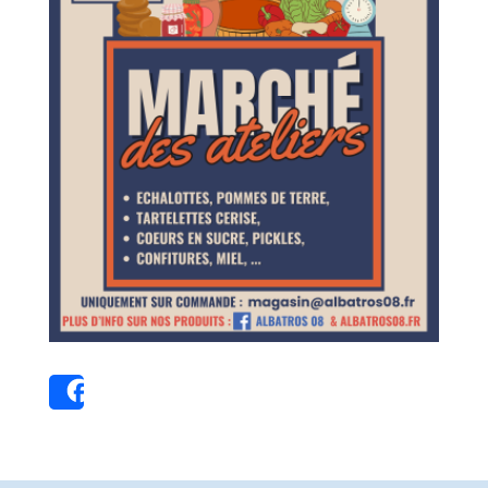
affiche
marché
Share
24/09/25