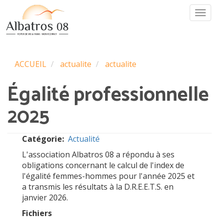
Aller
Togg
au
navi
contenu
principal
ACCUEIL
actualite
actualite
Égalité professionnelle
2025
Catégorie
Actualité
L'association Albatros 08 a répondu à ses
obligations concernant le calcul de l'index de
l'égalité femmes-hommes pour l'année 2025 et
a transmis les résultats à la D.R.E.E.T.S. en
janvier 2026.
Fichiers