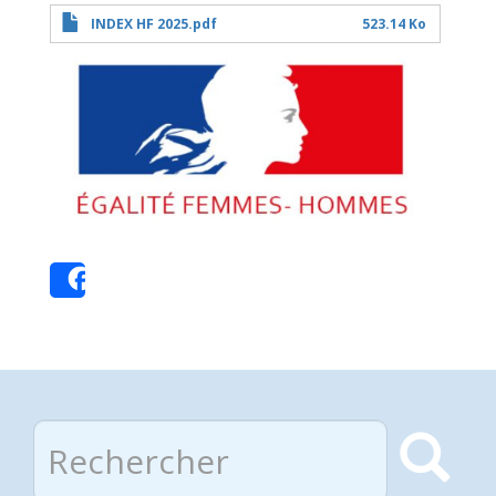
File
INDEX HF 2025.pdf
523.14 Ko
egalite-
femmes-
Share
hommes.jpg
Rechercher
Rec